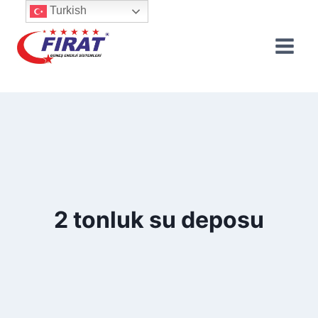
Skip
Turkish
to
content
2 tonluk su deposu