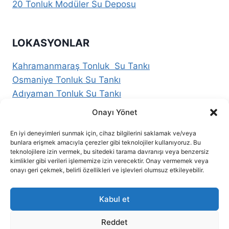
20 Tonluk Modüler Su Deposu
LOKASYONLAR
Kahramanmaraş Tonluk Su Tankı
Osmaniye Tonluk Su Tankı
Adıyaman Tonluk Su Tankı
İstanbul Tonluk Su Tankı
Onayı Yönet
Hatay Tonluk Su Tankı
En iyi deneyimleri sunmak için, cihaz bilgilerini saklamak ve/veya
Gaziantep Tonluk Su Tankı
bunlara erişmek amacıyla çerezler gibi teknolojiler kullanıyoruz. Bu
Adana Tonluk Su Tankı
teknolojilere izin vermek, bu sitedeki tarama davranışı veya benzersiz
kimlikler gibi verileri işlememize izin verecektir. Onay vermemek veya
Şanlıurfa Tonluk Su Tankı
onayı geri çekmek, belirli özellikleri ve işlevleri olumsuz etkileyebilir.
Kilis Tonluk Su Tankı
Malatya Tonluk Su Tankı
Kabul et
Reddet