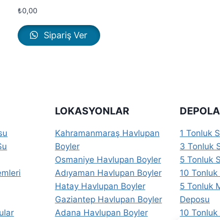
₺
0,00
Sipariş Ver
LOKASYONLAR
DEPOLA
su
Kahramanmaraş Havlupan
1 Tonluk 
Su
Boyler
3 Tonluk 
Osmaniye Havlupan Boyler
5 Tonluk 
emleri
Adıyaman Havlupan Boyler
10 Tonluk
Hatay Havlupan Boyler
5 Tonluk 
Gaziantep Havlupan Boyler
Deposu
ular
Adana Havlupan Boyler
10 Tonluk