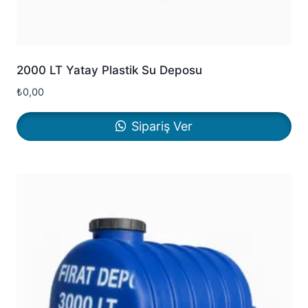
2000 LT Yatay Plastik Su Deposu
₺
0,00
Sipariş Ver