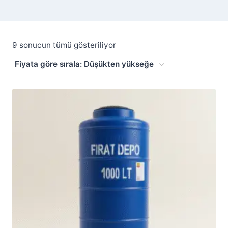
Fiyata
9 sonucun tümü gösteriliyor
göre
sıralandı:
düşükten
yükseğe