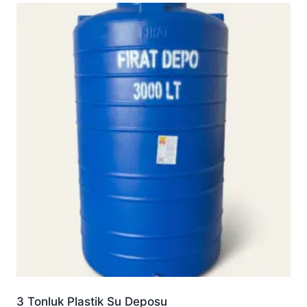
3 Tonluk Plastik Su Deposu