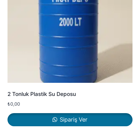
2 Tonluk Plastik Su Deposu
₺
0,00
Sipariş Ver