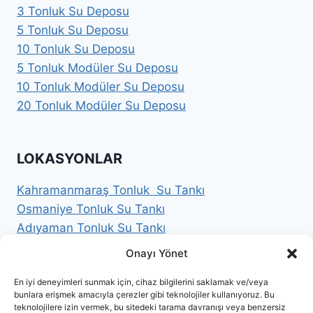
3 Tonluk Su Deposu
5 Tonluk Su Deposu
10 Tonluk Su Deposu
5 Tonluk Modüler Su Deposu
10 Tonluk Modüler Su Deposu
20 Tonluk Modüler Su Deposu
LOKASYONLAR
Kahramanmaraş Tonluk Su Tankı
Osmaniye Tonluk Su Tankı
Adıyaman Tonluk Su Tankı
İstanbul Tonluk Su Tankı
Onayı Yönet
Hatay Tonluk Su Tankı
En iyi deneyimleri sunmak için, cihaz bilgilerini saklamak ve/veya
Gaziantep Tonluk Su Tankı
bunlara erişmek amacıyla çerezler gibi teknolojiler kullanıyoruz. Bu
Adana Tonluk Su Tankı
teknolojilere izin vermek, bu sitedeki tarama davranışı veya benzersiz