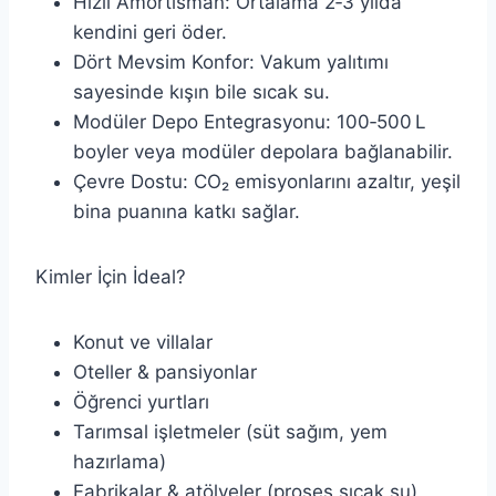
Hızlı Amortisman: Ortalama 2‑3 yılda
kendini geri öder.
Dört Mevsim Konfor: Vakum yalıtımı
sayesinde kışın bile sıcak su.
Modüler Depo Entegrasyonu: 100‑500 L
boyler veya modüler depolara bağlanabilir.
Çevre Dostu: CO₂ emisyonlarını azaltır, yeşil
bina puanına katkı sağlar.
Kimler İçin İdeal?
Konut ve villalar
Oteller & pansiyonlar
Öğrenci yurtları
Tarımsal işletmeler (süt sağım, yem
hazırlama)
Fabrikalar & atölyeler (proses sıcak su)