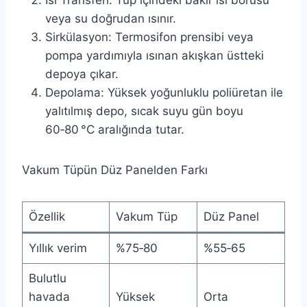
Isı Transferi: Tüp içindeki bakır ısı borusu
veya su doğrudan ısınır.
Sirkülasyon: Termosifon prensibi veya
pompa yardımıyla ısınan akışkan üstteki
depoya çıkar.
Depolama: Yüksek yoğunluklu poliüretan ile
yalıtılmış depo, sıcak suyu gün boyu
60‑80 °C aralığında tutar.
Vakum Tüpün Düz Panelden Farkı
Özellik
Vakum Tüp
Düz Panel
Yıllık verim
%75‑80
%55‑65
Bulutlu
havada
Yüksek
Orta