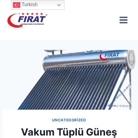
Skip
Turkish
to
content
UNCATEGORIZED
Vakum Tüplü Güneş