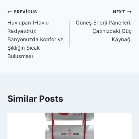
Yazı
PREVIOUS
NEXT
Havlupan (Havlu
Güneş Enerji Panelleri:
gezinmesi
Radyatörü):
Çatınızdaki Güç
Banyonuzda Konfor ve
Kaynağı
Şıklığın Sıcak
Buluşması
Similar Posts